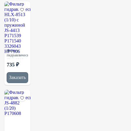
LF3829
SO7055
MLE1340
HU12140X
Фильтр
гидравлический
HLX-8513
735 ₽
(1/10) с
пружиной
JS-4413
Заказать
P171539
P171540
3326043
HF7906