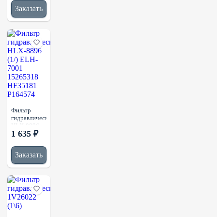
Заказать
Фильтр
гидравлический
HLX-8896
1 635 ₽
(1/) ELH-
7001
15265318
Заказать
HF35181
P164574