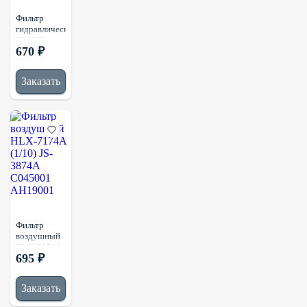
Фильтр
гидравлический
JS-4882
670 ₽
(1/20)
P170608
Заказать
Фильтр
воздушный
HLX-7174A
695 ₽
(1/10) JS-
3874A
C045001
Заказать
AH19001