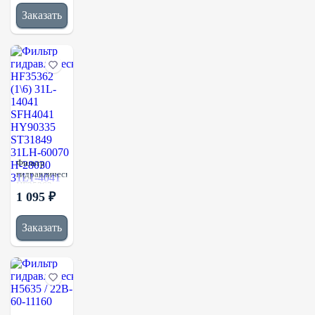
Заказать
Фильтр
гидравлический
HF35362
1 095 ₽
(1\6) 31L-
14041
SFH4041
Заказать
HY90335
ST31849
31LH-60070
H-28030
31L1-4041