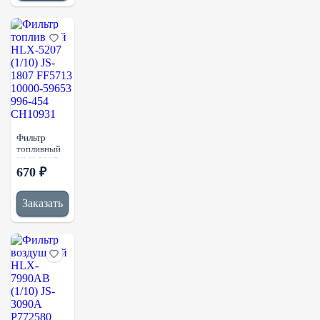
59645 996-
451 996-452
CH10929
CH11298
Фильтр
топливный
HLX-5207
670 ₽
(1/10) JS-
1807
FF5713
Заказать
10000-
59653 996-
454
CH10931