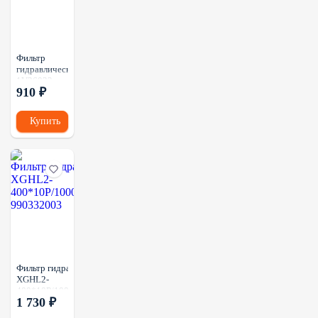
Фильтр
гидравлический
1V26022
910 ₽
(1\6)
Купить
Фильтр гидравлический
XGHL2-
400*10P/100010014
1 730 ₽
990332003