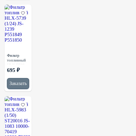
Фильтр
топливный
HLX-5739
695 ₽
(1/24) JS-
1239
P551849
Заказать
P551850