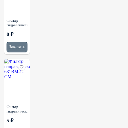
Фильтр
гидравлический
0 ₽
Заказать
Фильтр
гидравический
631BM-1-
5 ₽
CM