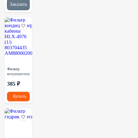
FE040FD1
Заказать
Фильтр
кондиционера
кабины
385 ₽
HLX-4976
(1/)
803704435
Купить
AM88000200A2