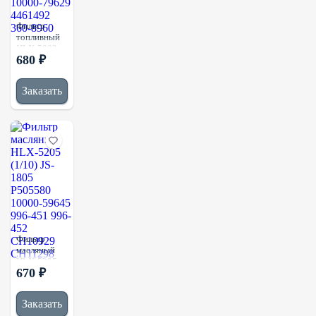
Фильтр
топливный
HLX-5983
680 ₽
(1/50)
ST20016 JS-
1083 10000-
Заказать
70419
10000-
79629
4461492
360-8960
Фильтр
масляный
HLX-5205
670 ₽
(1/10) JS-
1805
P505580
Заказать
10000-