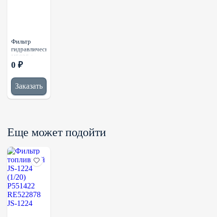
Фильтр
гидравлический
H5635 /
0 ₽
22B-60-
11160
Заказать
Еще может подойти