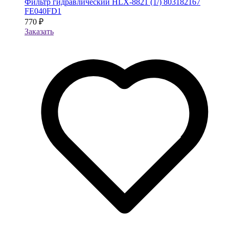
Фильтр гидравлический HLX-8821 (1/) 803182167
FE040FD1
770 ₽
Заказать