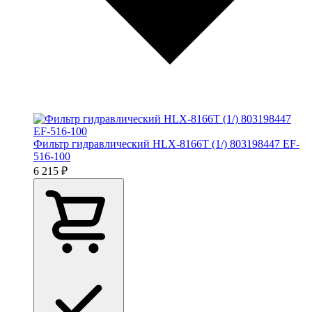
Фильтр гидравлический HLX-8166T (1/) 803198447 EF-
516-100
6 215 ₽