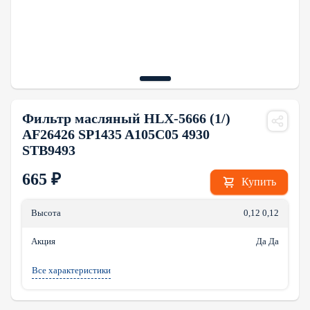
Фильтр масляный HLX-5666 (1/)
AF26426 SP1435 A105C05 4930
STB9493
665
₽
Купить
Высота
0,12 0,12
Акция
Да Да
Все характеристики