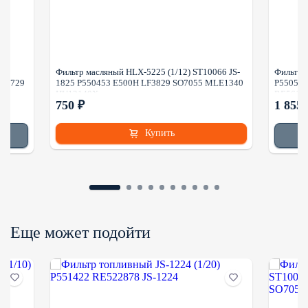
8
Фильтр масляный HLX-5225 (1/12) ST10066 JS-
Фильтр 
C-5729
1825 P550453 E500H LF3829 SO7055 MLE1340
P550595
HU12140X
RE5618
750 ₽
1 855 
Купить
Еще может подойти