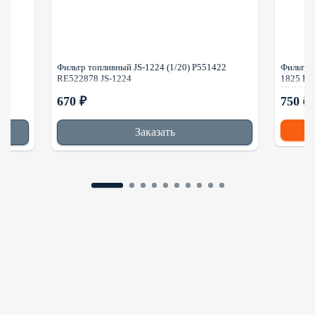
-
Фильтр топливный JS-1224 (1/20) P551422
Фильтр 
7
RE522878 JS-1224
1825 P5
HU1214
670 ₽
750 ₽
Заказать