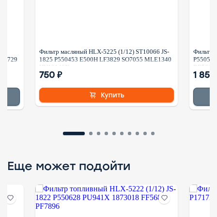
8
Фильтр масляный HLX-5225 (1/12) ST10066 JS-
Фильтр 
C-5729
1825 P550453 E500H LF3829 SO7055 MLE1340
P550595
HU12140X
RE5618
750 ₽
1 855
Купить
Еще может подойти