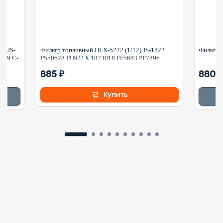
7 JS-
Фильтр топливный HLX-5222 (1/12) JS-1822
Фильтр г
009 C-
P550628 PU941X 1873018 FF5683 PF7896
885 ₽
880 ₽
Купить