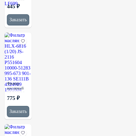
HLX-6960
445 ₽
(1/20) JS-
2060
P554407
Заказать
10000-
64852
10000-
65565 901-
103
2654407
SP4384
LF699
Фильтр
масляный
HLX-6816
775 ₽
(1/20) JS-
2116
P551604
Заказать
10000-
51283 995-
673 901-136
SE111B
4324909