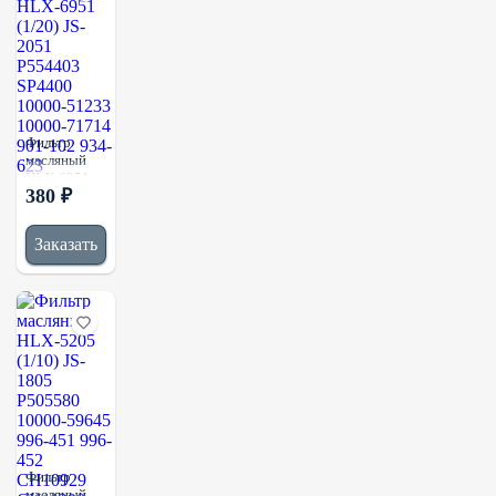
1901604
Фильтр
масляный
HLX-6951
380 ₽
(1/20) JS-
2051
P554403
Заказать
SP4400
10000-
51233
10000-
71714 901-
102 934-623
Фильтр
масляный