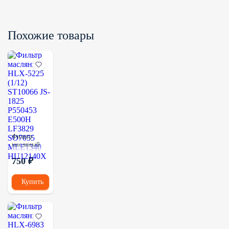
Похожие товары
Фильтр
масляный
HLX-5225
750 ₽
(1/12)
ST10066 JS-
1825
Купить
P550453
E500H
LF3829
SO7055
MLE1340
HU12140X