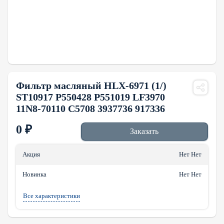
Фильтр масляный HLX-6971 (1/)
ST10917 P550428 P551019 LF3970
11N8-70110 C5708 3937736 917336
0
₽
Заказать
Акция
Нет Нет
Новинка
Нет Нет
Все характеристики