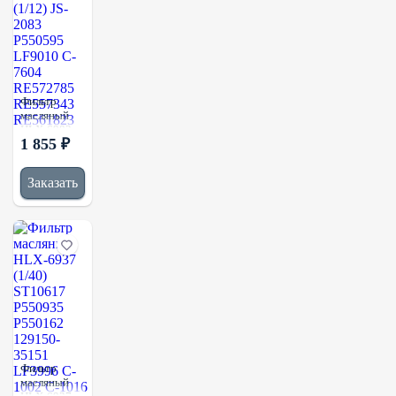
Фильтр
масляный
HLX-6983
1 855 ₽
(1/12) JS-
2083
P550595
Заказать
LF9010 C-
7604
RE572785
RE557343
RE561823
Фильтр
масляный