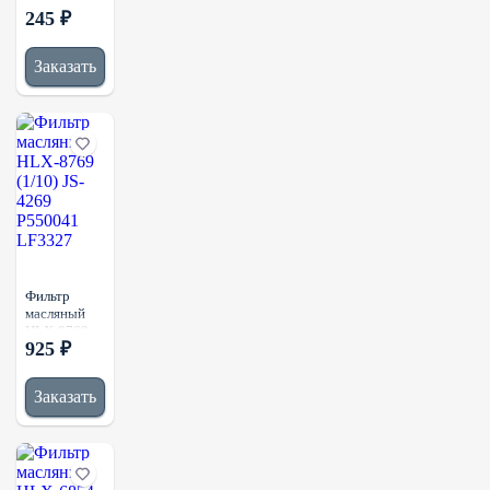
HLX-6937
245 ₽
(1/40)
ST10617
P550935
Заказать
P550162
129150-
35151
LF3996 C-
1002 C-1016
Фильтр
масляный
HLX-8769
925 ₽
(1/10) JS-
4269
P550041
Заказать
LF3327