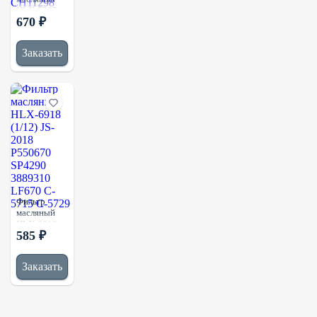
HLX-5205
670 ₽
(1/10) JS-
1805
P505580
Заказать
10000-
59645 996-
451 996-452
CH10929
CH11298
Фильтр
масляный
HLX-6918
585 ₽
(1/12) JS-
2018
P550670
Заказать
SP4290
3889310
LF670 C-
5715 C-5729