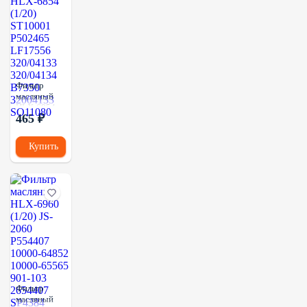
Фильтр
масляный
HLX-6854
465 ₽
(1/20)
ST10001
P502465
Купить
LF17556
320/04133
320/04134
B7350
32004133
SO11080
Фильтр
масляный