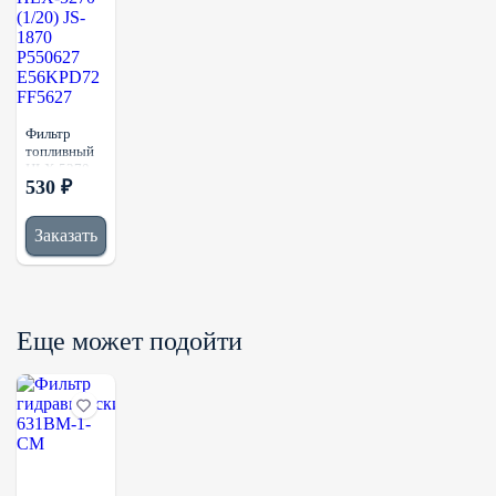
Фильтр
топливный
HLX-5270
530 ₽
(1/20) JS-
1870
P550627
Заказать
E56KPD72
FF5627
Еще может подойти