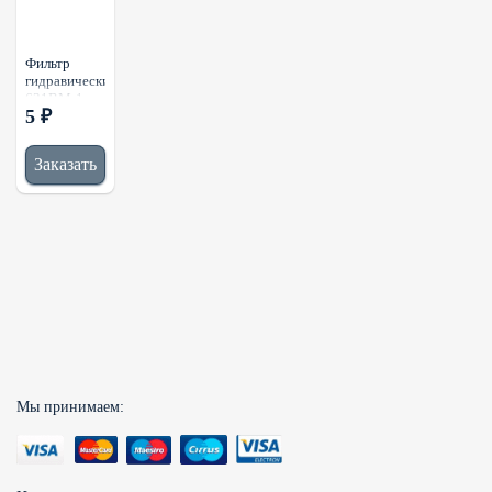
Фильтр
гидравический
631BM-1-
5 ₽
CM
Заказать
Мы принимаем: