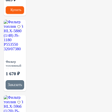
1822
P550628
Купить
PU941X
1873018
FF5683
PF7896
Фильтр
топливный
HLX-5880
1 670 ₽
(1/48) JS-
1180
P553550
Заказать
320/07380