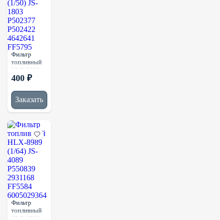
Фильтр
топливный
HLX-5203
400 ₽
(1/50) JS-
1803
P502377
Заказать
P502422
4642641
FF5795
Фильтр
топливный
HLX-8989