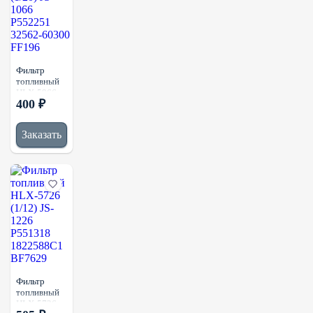
Фильтр
топливный
HLX-5966
400 ₽
(1/20) JS-
1066
P552251
Заказать
32562-
60300
FF196
Фильтр
топливный
HLX-5726