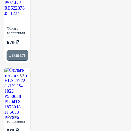
Фильтр
топливный
JS-1224
670 ₽
(1/20)
P551422
RE522878
Заказать
JS-1224
Фильтр
топливный
HLX-5222
885 ₽
(1/12) JS-