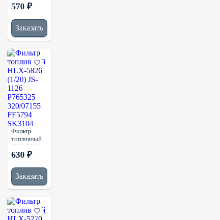
570 ₽
(1/64) JS-
4089
P550839
Заказать
2931168
FF5584
6005029364
Фильтр
топливный
HLX-5826
630 ₽
(1/20) JS-
1126
P765325
Заказать
320/07155
FF5794
SK3104