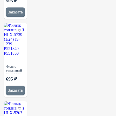
505 ₽
(1/12) JS-
1226
P551318
Заказать
1822588C1
BF7629
Фильтр
топливный
HLX-5739
695 ₽
(1/24) JS-
1239
P551849
Заказать
P551850