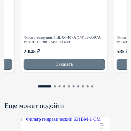
096
Фильтр воздушный HLX-7407A (1/4) JS-3507A
Фильтр 
P181073 17801-2490 AF4801
P114931
2 045 ₽
585 ₽
Заказать
Еще может подойти