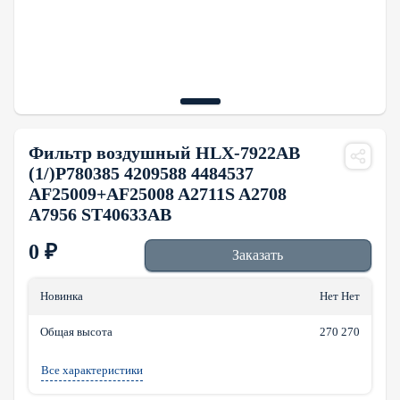
Фильтр воздушный HLX-7922AB
(1/)P780385 4209588 4484537
AF25009+AF25008 A2711S A2708
A7956 ST40633AB
0
₽
Заказать
Новинка
Нет Нет
Общая высота
270 270
Все характеристики